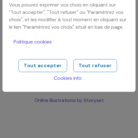
Vous pouvez exprimer vos choix en cliquant sur
"Tout accepter", "Tout refuser" ou "Paramétrez vos
Catastrophe, une erreur
choix", et les modifier à tout moment en cliquant sur
est survenue !
le lien "Paramétrez vos choix" situé en bas de page.
Politique cookies
Elle a été transmise par courriel aux administrateurs du
site et sera corrigée dans les meilleurs délais. Merci pour
votre patience.
Tout accepter
Tout refuser
Emmenez-moi à la page d'accueil
Cookies info
Online illustrations by Storyset