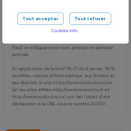
modification, de rectification et de suppression
des données le concernant.
Tout accepter
Tout refuser
Pour cela, il suffit à l’utilisateur d’en faire la
Cookies info
demande en ligne ou par courrier (NLT REUNION,
Lotissement Cojondé – Cambaie – 97460 Saint
Paul) en indiquant son nom, prénom et adresse
postale.
En application de la loi n°78-17 du 6 janvier 1978
modifiée, relative à l’informatique, aux fichiers et
aux libertés, le site https://www.nouloutou.com
(et les sites affiliés http://www.nouloutou.fr et
http://www.nouloutou.re) ont fait l’objet d’une
déclaration à la CNIL sous le numéro 2011101