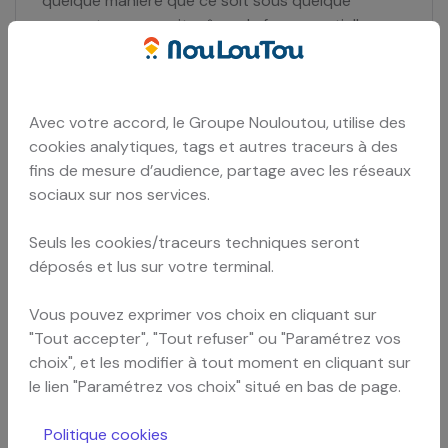
quelque manière que ce soit sous quelque
support que ce soit même de façon partielle.
En particulier, la marque et le logo Nouloutou ainsi
que les conditions générales d’utilisation et de
vente du site ont fait l’objet d’un dépôt auprès
Avec votre accord, le Groupe Nouloutou, utilise des
de l’INPI.
cookies analytiques, tags et autres traceurs à des
fins de mesure d’audience, partage avec les réseaux
Toute représentation d’éléments du site (même
sociaux sur nos services.
partielle) constituerait une contrefaçon
sanctionnée par les articles L335-2 et suivants
Seuls les cookies/traceurs techniques seront
du code de la propriété intellectuelle.
déposés et lus sur votre terminal.
Vous pouvez exprimer vos choix en cliquant sur
Informatique et libertés
"Tout accepter", "Tout refuser" ou "Paramétrez vos
choix", et les modifier à tout moment en cliquant sur
le lien "Paramétrez vos choix" situé en bas de page.
Conformément à la loi du 6 janvier 1978,
Politique cookies
l’utilisateur dispose d’un droit d’accès, de