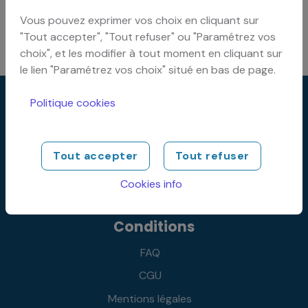
Vous pouvez exprimer vos choix en cliquant sur
Comment annuler ma réservation ?
"Tout accepter", "Tout refuser" ou "Paramétrez vos
choix", et les modifier à tout moment en cliquant sur
le lien "Paramétrez vos choix" situé en bas de page.
Politique cookies
Réservation
Voiture
Tout accepter
Tout refuser
Utilitaire
Cookies info
Gardiennage
Conditions
FAQ
CGU
Mentions légales