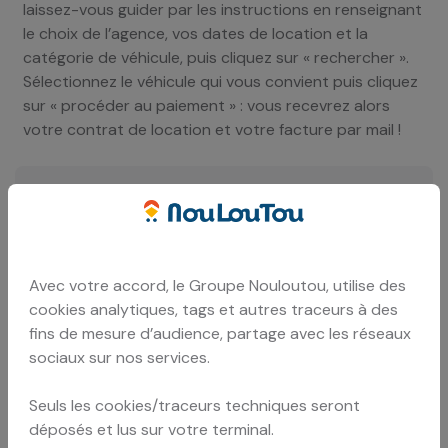
laissez-vous guider par les instructions en renseignant
le choix de l’agence, vos dates de location et la
catégorie de véhicule, puis cliquez sur « rechercher ».
Sélectionnez le véhicule qui vous convient puis cliquez
sur « procéder au paiement » : vous recevrez alors
votre contrat de location et votre facture par mail !
Comment fonctionne l’assurance ?
Où récupérer le véhicule de location ?
Avec votre accord, le Groupe Nouloutou, utilise des
cookies analytiques, tags et autres traceurs à des
Quel est le montant de la caution ?
fins de mesure d’audience, partage avec les réseaux
sociaux sur nos services.
Quelles sont les conditions pour louer une
Seuls les cookies/traceurs techniques seront
voiture de location ?
déposés et lus sur votre terminal.