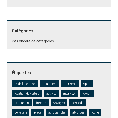
Catégories
Pas encore de catégories
Étiquettes
ile de la reunion
nouloutou
tourisme
sport
location de voiture
activité
interview
volcan
LaReunion
frisson
Voyages
cascade
belvedere
plage
acrobranche
atypique
roche