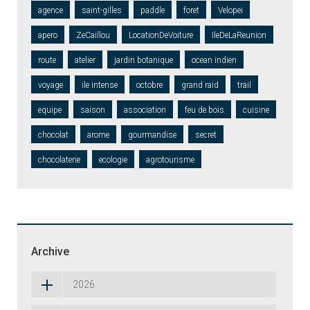
agence
saint-gilles
paddle
foret
Velopei
apero
ZeCaillou
LocationDeVoiture
IleDeLaReunion
route
atelier
jardin botanique
ocean indien
voyage
ile intense
octobre
grand raid
trail
equipe
saison
association
feu de bois
cuisine
chocolat
arome
gourmandise
secret
chocolaterie
ecologie
agrotourisme
Archive
2026