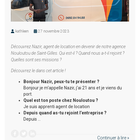
kathleen
27 novembre 2023
Découvrez Nazir, agent de location en devenir de notre agence
Nouloutou de Saint-Gilles. Qui est-il ? Quand nous a-t-il rejoint ?
Quelles sont ses missions ?
Découvrez le dans cet article !
Bonjour Nazir, peux-tu te présenter ?
Bonjour je m'appelle Nazir, j’ai 21 ans et je viens du
port.
Quel est ton poste chez Nouloutou ?
Je suis apprenti agent de location
Depuis quand as-tu rejoint l’entreprise ?
Depuis …
Continuer à lire »