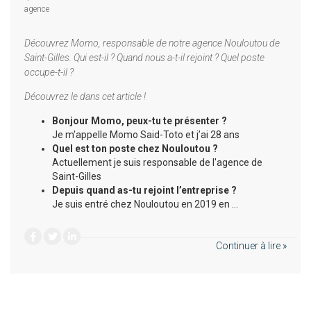
agence
Découvrez Momo, responsable de notre agence Nouloutou de
Saint-Gilles. Qui est-il ? Quand nous a-t-il rejoint ? Quel poste
occupe-t-il ?
Découvrez le dans cet article !
Bonjour Momo, peux-tu te présenter ?
Je m'appelle Momo Said-Toto et j’ai 28 ans
Quel est ton poste chez Nouloutou ?
Actuellement je suis responsable de l'agence de
Saint-Gilles
Depuis quand as-tu rejoint l’entreprise ?
Je suis entré chez Nouloutou en 2019 en …
Continuer à lire »