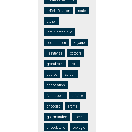
LocationDeVoiture
IleDeLaReunion
route
atelier
jardin botanique
ocean indien
voyage
ile intense
octobre
grand raid
trail
equipe
saison
association
feu de bois
cuisine
chocolat
arome
gourmandise
secret
chocolaterie
ecologie