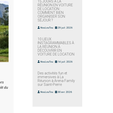
15 JOURS À LA
RÉUNION EN VOITURE
DE LOCATION :
COMMENT BIEN
ORGANISER SON
SÉJOUR ?
NouLouTou
29 juil. 2026
10 LIEUX
INSTAGRAMMABLES À
LA RÉUNION À
DÉCOUVRIR EN
VOITURE DE LOCATION
NouLouTou
14 juil. 2026
Des activités fun et
immersives à La
Réunion à Arena Family
ors
sur Saint-Pierre
rêt du
NouLouTou
30 avr. 2026