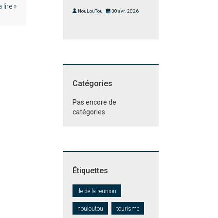
lire »
NouLouTou
30 avr. 2026
Catégories
Pas encore de
catégories
Étiquettes
ile de la reunion
nouloutou
tourisme