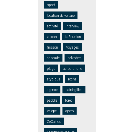
sport
location de voiture
activité
interview
volcan
LaReunion
frisson
Voyages
cascade
belvedere
plage
acrobranche
atypique
roche
agence
saint-gilles
paddle
foret
Velopei
apero
ZeCaillou