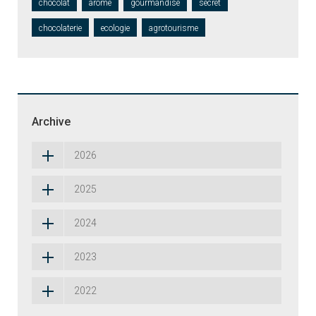
chocolat
arome
gourmandise
secret
chocolaterie
ecologie
agrotourisme
Archive
2026
2025
2024
2023
2022