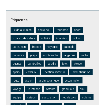
Étiquettes
ile de la reunion
nouloutou
tourisme
sport
location de voiture
activité
interview
volcan
LaReunion
frisson
Voyages
cascade
belvedere
plage
acrobranche
atypique
roche
agence
saint-gilles
paddle
foret
Velopei
apero
ZeCaillou
LocationDeVoiture
IleDeLaReunion
route
atelier
jardin botanique
ocean indien
voyage
ile intense
octobre
grand raid
trail
equipe
saison
association
feu de bois
cuisine