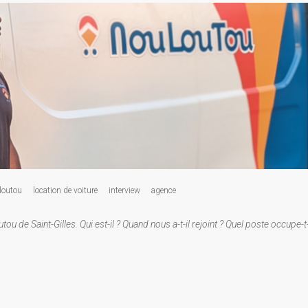
loutou
location de voiture
interview
agence
 Saint-Gilles. Qui est-il ? Quand nous a-t-il rejoint ? Quel poste occupe-t-i