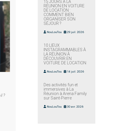
15 JOURS À LA
RÉUNION EN VOITURE
DE LOCATION :
COMMENT BIEN
ORGANISER SON
SÉJOUR ?
NouLouTou
29 juil. 2026
10 LIEUX
INSTAGRAMMABLES À
LA RÉUNION À
DÉCOUVRIR EN
VOITURE DE LOCATION
NouLouTou
14 juil. 2026
Des activités fun et
immersives à La
Réunion à Arena Family
l ?
sur Saint-Pierre
NouLouTou
30 avr. 2026