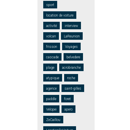
sport
location de voiture
activité
interview
volcan
LaReunion
frisson
Voyages
cascade
belvedere
plage
acrobranche
atypique
roche
agence
saint-gilles
paddle
foret
Velopei
apero
ZeCaillou