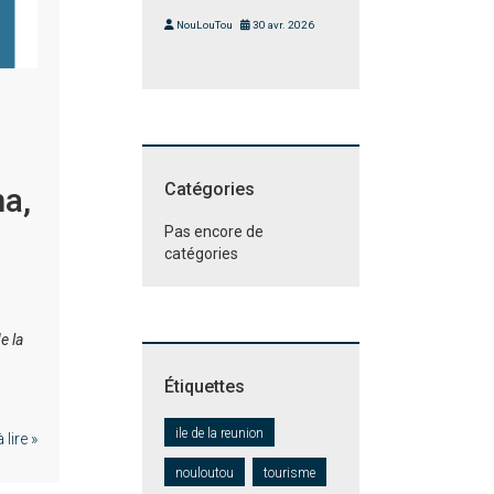
NouLouTou
30 avr. 2026
Catégories
ma,
Pas encore de
catégories
e la
Étiquettes
ile de la reunion
lire »
nouloutou
tourisme