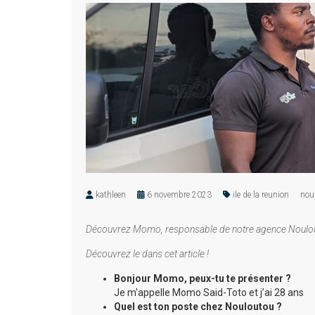
kathleen
6 novembre 2023
ile de la reunion
nou
Découvrez Momo, responsable de notre agence Nouloutou de
Découvrez le dans cet article !
Bonjour Momo, peux-tu te présenter ?
Je m'appelle Momo Said-Toto et j’ai 28 ans
Quel est ton poste chez Nouloutou ?