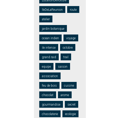
LocationDeVoiture
IleDeLaReunion
route
atelier
jardin botanique
ocean indien
voyage
ile intense
octobre
grand raid
trail
equipe
saison
association
feu de bois
cuisine
chocolat
arome
gourmandise
secret
chocolaterie
ecologie