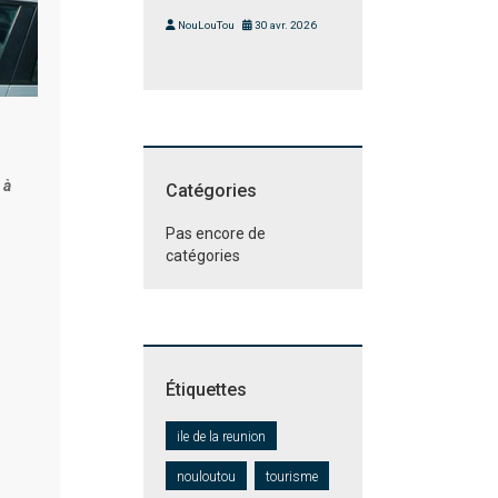
NouLouTou
30 avr. 2026
 à
Catégories
Pas encore de
catégories
Étiquettes
ile de la reunion
nouloutou
tourisme