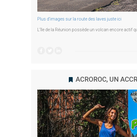
Plus d'images sur la route des laves juste ici
L'île de la Réunion possède un volcan encore actif qu
ACROROC, UN ACC