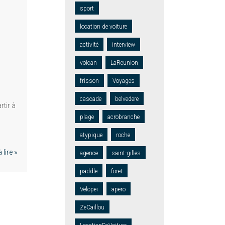
sport
location de voiture
activité
interview
volcan
LaReunion
frisson
Voyages
cascade
belvedere
rtir à
plage
acrobranche
atypique
roche
lire »
agence
saint-gilles
paddle
foret
Velopei
apero
ZeCaillou