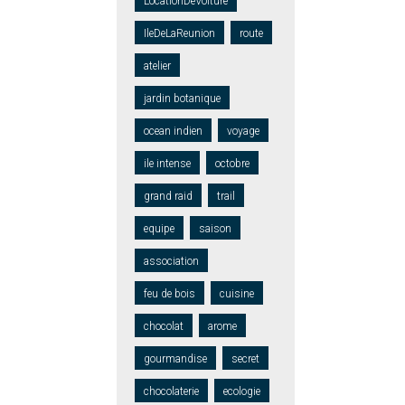
LocationDeVoiture
IleDeLaReunion
route
atelier
jardin botanique
ocean indien
voyage
ile intense
octobre
grand raid
trail
equipe
saison
association
feu de bois
cuisine
chocolat
arome
gourmandise
secret
chocolaterie
ecologie