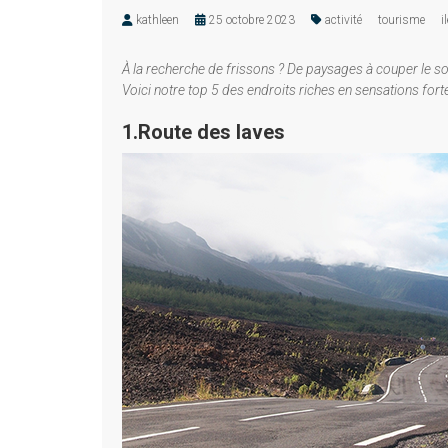
kathleen
25 octobre 2023
activité
tourisme
i
À la recherche de frissons ? De paysages à couper le so
Voici notre top 5 des endroits riches en sensations fortes
1.Route des laves