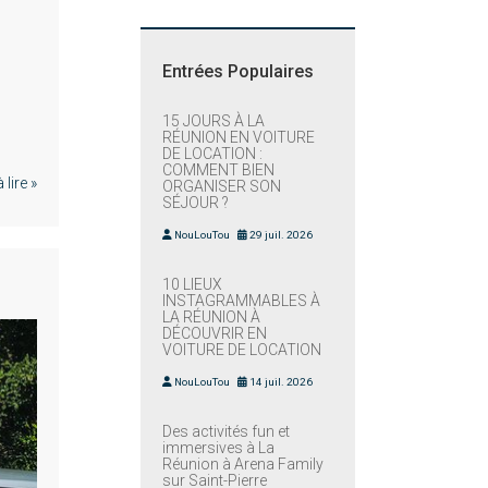
Entrées Populaires
15 JOURS À LA
RÉUNION EN VOITURE
DE LOCATION :
COMMENT BIEN
lire »
ORGANISER SON
SÉJOUR ?
NouLouTou
29 juil. 2026
10 LIEUX
INSTAGRAMMABLES À
LA RÉUNION À
DÉCOUVRIR EN
VOITURE DE LOCATION
NouLouTou
14 juil. 2026
Des activités fun et
immersives à La
Réunion à Arena Family
sur Saint-Pierre