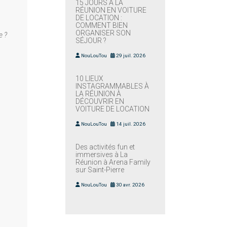
15 JOURS À LA
RÉUNION EN VOITURE
DE LOCATION :
COMMENT BIEN
ORGANISER SON
e ?
SÉJOUR ?
NouLouTou
29 juil. 2026
10 LIEUX
INSTAGRAMMABLES À
LA RÉUNION À
DÉCOUVRIR EN
VOITURE DE LOCATION
NouLouTou
14 juil. 2026
Des activités fun et
immersives à La
Réunion à Arena Family
sur Saint-Pierre
NouLouTou
30 avr. 2026