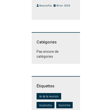
NouLouTou
30 avr. 2026
Catégories
Pas encore de
catégories
Étiquettes
ile de la reunion
nouloutou
tourisme