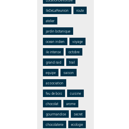
LocationDeVoiture
IleDeLaReunion
route
atelier
jardin botanique
ocean indien
voyage
ile intense
octobre
grand raid
trail
equipe
saison
association
feu de bois
cuisine
chocolat
arome
gourmandise
secret
chocolaterie
ecologie