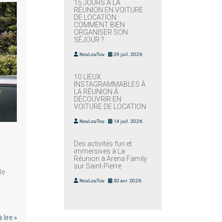
15 JOURS À LA
RÉUNION EN VOITURE
DE LOCATION :
COMMENT BIEN
ORGANISER SON
SÉJOUR ?
NouLouTou
29 juil. 2026
10 LIEUX
INSTAGRAMMABLES À
LA RÉUNION À
DÉCOUVRIR EN
VOITURE DE LOCATION
NouLouTou
14 juil. 2026
Des activités fun et
immersives à La
Réunion à Arena Family
sur Saint-Pierre
le
NouLouTou
30 avr. 2026
lire »