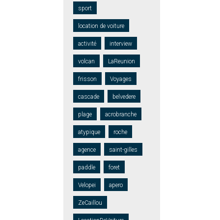
sport
location de voiture
activité
interview
volcan
LaReunion
frisson
Voyages
cascade
belvedere
plage
acrobranche
atypique
roche
agence
saint-gilles
paddle
foret
Velopei
apero
ZeCaillou