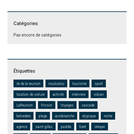
Catégories
Pas encore de catégories
Étiquettes
ile de la reunion
nouloutou
tourisme
sport
location de voiture
activité
interview
volcan
LaReunion
frisson
Voyages
cascade
belvedere
plage
acrobranche
atypique
roche
agence
saint-gilles
paddle
foret
Velopei