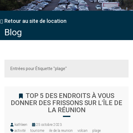
Retour au site de location
Blog
Entrées pour Étiquette "plage"
TOP 5 DES ENDROITS À VOUS
DONNER DES FRISSONS SUR L'ÎLE DE
LA RÉUNION
kathleen
25 octobre 2023
activité
tourisme
ile de la reunion
volcan
plage