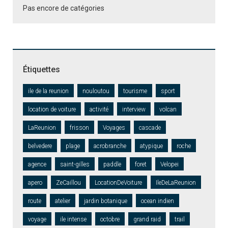
Pas encore de catégories
Étiquettes
ile de la reunion
nouloutou
tourisme
sport
location de voiture
activité
interview
volcan
LaReunion
frisson
Voyages
cascade
belvedere
plage
acrobranche
atypique
roche
agence
saint-gilles
paddle
foret
Velopei
apero
ZeCaillou
LocationDeVoiture
IleDeLaReunion
route
atelier
jardin botanique
ocean indien
voyage
ile intense
octobre
grand raid
trail