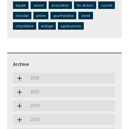
equipe
saison
association
feu de bois
cuisine
chocolat
arome
gourmandise
secret
chocolaterie
ecologie
agrotourisme
Archive
2026
2025
2024
2023