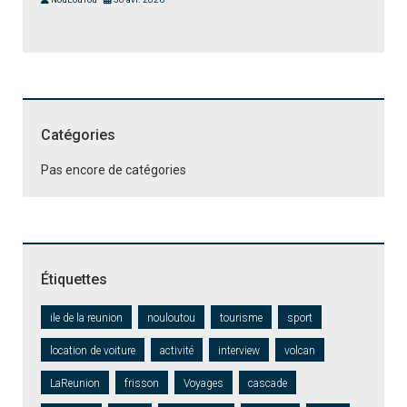
Catégories
Pas encore de catégories
Étiquettes
ile de la reunion
nouloutou
tourisme
sport
location de voiture
activité
interview
volcan
LaReunion
frisson
Voyages
cascade