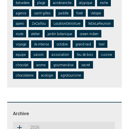
belvedere
plage
acrobranche
atypique
roche
agence
saint-gilles
paddle
foret
Velopei
apero
ZeCaillou
LocationDeVoiture
IleDeLaReunion
route
atelier
jardin botanique
ocean indien
voyage
ile intense
octobre
grand raid
trail
equipe
saison
association
feu de bois
cuisine
chocolat
arome
gourmandise
secret
chocolaterie
ecologie
agrotourisme
Archive
2026