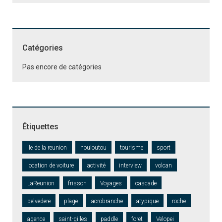
Catégories
Pas encore de catégories
Étiquettes
ile de la reunion
nouloutou
tourisme
sport
location de voiture
activité
interview
volcan
LaReunion
frisson
Voyages
cascade
belvedere
plage
acrobranche
atypique
roche
agence
saint-gilles
paddle
foret
Velopei