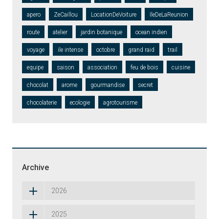
apero
ZeCaillou
LocationDeVoiture
IleDeLaReunion
route
atelier
jardin botanique
ocean indien
voyage
ile intense
octobre
grand raid
trail
equipe
saison
association
feu de bois
cuisine
chocolat
arome
gourmandise
secret
chocolaterie
ecologie
agrotourisme
Archive
2026
2025