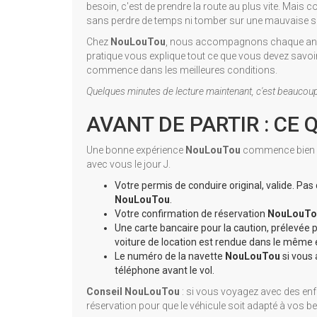
besoin, c'est de prendre la route au plus vite. Mais
sans perdre de temps ni tomber sur une mauvaise s
Chez
NouLouTou
, nous accompagnons chaque année d
pratique vous explique tout ce que vous devez savoir
commence dans les meilleures conditions.
Quelques minutes de lecture maintenant, c'est beaucoup d
AVANT DE PARTIR : CE 
Une bonne expérience
NouLouTou
commence bien av
avec vous le jour J.
Votre permis de conduire original, valide. Pas 
NouLouTou
.
Votre confirmation de réservation
NouLouTo
Une carte bancaire pour la caution, prélevée p
voiture de location est rendue dans le même ét
Le numéro de la navette
NouLouTou
si vous 
téléphone avant le vol.
Conseil NouLouTou
: si vous voyagez avec des enf
réservation pour que le véhicule soit adapté à vos be