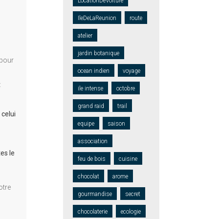
LocationDeVoiture
IleDeLaReunion
route
atelier
jardin botanique
 pour
ocean indien
voyage
t
ile intense
octobre
grand raid
trail
 celui
equipe
saison
association
tes le
feu de bois
cuisine
chocolat
arome
otre
gourmandise
secret
chocolaterie
ecologie