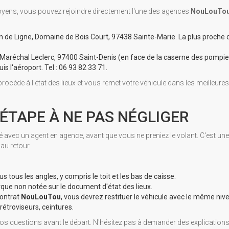
oyens, vous pouvez rejoindre directement l'une des agences
NouLouTo
 de Ligne, Domaine de Bois Court, 97438 Sainte-Marie. La plus proche 
 Maréchal Leclerc, 97400 Saint-Denis (en face de la caserne des pompie
is l'aéroport. Tel : 06 93 82 33 71.
rocède à l'état des lieux et vous remet votre véhicule dans les meilleures
E ÉTAPE À NE PAS NÉGLIGER
lisé avec un agent en agence, avant que vous ne preniez le volant. C'est une
au retour.
s tous les angles, y compris le toit et les bas de caisse.
ue non notée sur le document d'état des lieux.
contrat
NouLouTou
, vous devrez restituer le véhicule avec le même niv
 rétroviseurs, ceintures.
vos questions avant le départ. N'hésitez pas à demander des explications