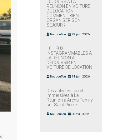
15 JOURS À LA
RÉUNION EN VOITURE
DE LOCATION :
COMMENT BIEN
ORGANISER SON
SÉJOUR ?
NouLouTou
29 juil. 2026
10 LIEUX
INSTAGRAMMABLES À
LA RÉUNION À
DÉCOUVRIR EN
VOITURE DE LOCATION
NouLouTou
14 juil. 2026
Des activités fun et
immersives à La
Réunion à Arena Family
sur Saint-Pierre
NouLouTou
30 avr. 2026
ez