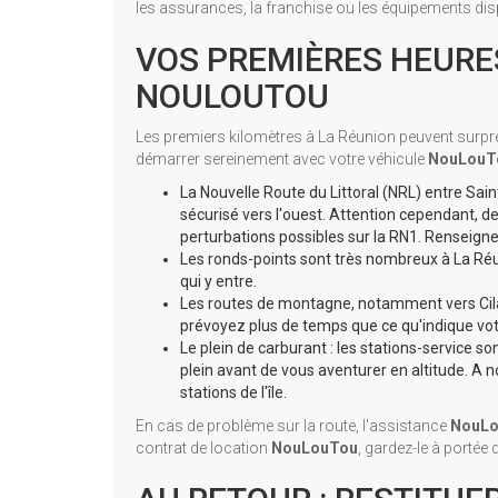
les assurances, la franchise ou les équipements dis
VOS PREMIÈRES HEURE
NOULOUTOU
Les premiers kilomètres à La Réunion peuvent surprend
démarrer sereinement avec votre véhicule
NouLouT
La Nouvelle Route du Littoral (NRL) entre Sai
sécurisé vers l'ouest. Attention cependant, d
perturbations possibles sur la RN1. Renseignez
Les ronds-points sont très nombreux à La Réuni
qui y entre.
Les routes de montagne, notamment vers Cilao
prévoyez plus de temps que ce qu'indique v
Le plein de carburant : les stations-service so
plein avant de vous aventurer en altitude. A n
stations de l'île.
En cas de problème sur la route, l'assistance
NouL
contrat de location
NouLouTou
, gardez-le à portée 