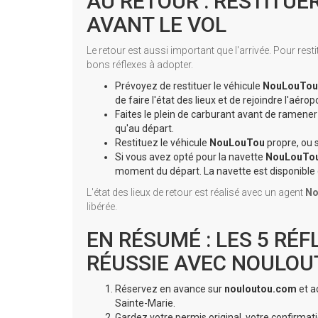
AU RETOUR : RESTITU
AVANT LE VOL
Le retour est aussi important que l'arrivée. Pour rest
bons réflexes à adopter.
Prévoyez de restituer le véhicule
NouLouTou
de faire l'état des lieux et de rejoindre l'aéropo
Faites le plein de carburant avant de ramener
qu'au départ.
Restituez le véhicule
NouLouTou
propre, ou s
Si vous avez opté pour la navette
NouLouTo
moment du départ. La navette est disponible 
L'état des lieux de retour est réalisé avec un agent
No
libérée.
EN RÉSUMÉ : LES 5 RÉ
RÉUSSIE AVEC NOULO
Réservez en avance sur
nouloutou.com
et a
Sainte-Marie.
Gardez votre permis original, votre confirmat