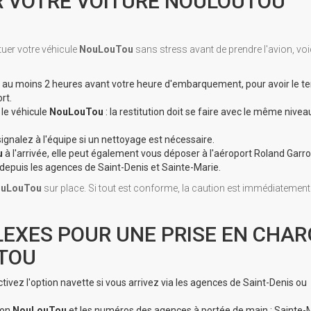
ER VOTRE VOITURE NOULOUTOU
ituer votre véhicule
NouLouTou
sans stress avant de prendre l'avion, voic
au moins 2 heures avant votre heure d'embarquement, pour avoir le 
rt.
 le véhicule
NouLouTou
: la restitution doit se faire avec le même nivea
ignalez à l'équipe si un nettoyage est nécessaire.
u
à l'arrivée, elle peut également vous déposer à l'aéroport Roland Garr
depuis les agences de Saint-Denis et Sainte-Marie.
uLouTou
sur place. Si tout est conforme, la caution est immédiatement
FLEXES POUR UNE PRISE EN CHA
UTOU
ctivez l'option navette si vous arrivez via les agences de Saint-Denis ou
ion
NouLouTou
et les numéros des agences à portée de main : Sainte-