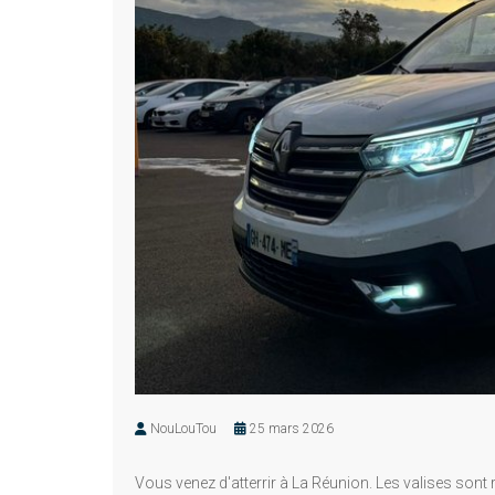
NouLouTou
25 mars 2026
Vous venez d'atterrir à La Réunion. Les valises sont r