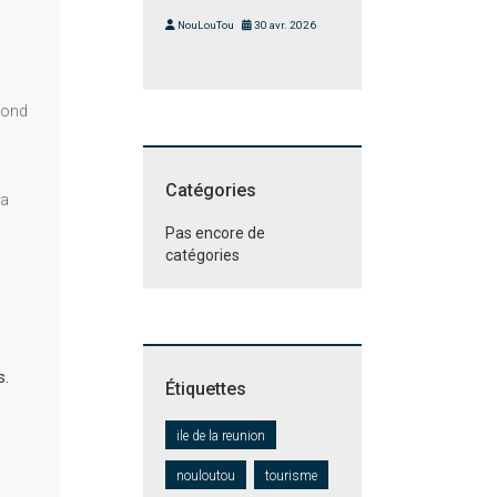
NouLouTou
30 avr. 2026
pond
Catégories
La
Pas encore de
catégories
s.
Étiquettes
ile de la reunion
nouloutou
tourisme