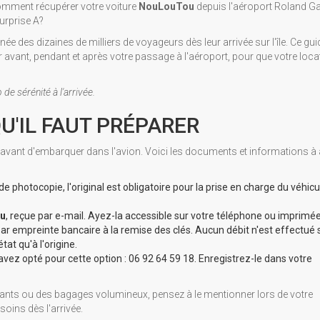
 comment récupérer votre voiture
NouLouTou
depuis l'aéroport Roland G
urprise A?
es dizaines de milliers de voyageurs dès leur arrivée sur l'île. Ce gui
 avant, pendant et après votre passage à l'aéroport, pour que votre loca
e sérénité à l'arrivée.
QU'IL FAUT PRÉPARER
ant d'embarquer dans l'avion. Voici les documents et informations à 
de photocopie, l'original est obligatoire pour la prise en charge du véhicu
u
, reçue par e-mail. Ayez-la accessible sur votre téléphone ou imprimée
ar empreinte bancaire à la remise des clés. Aucun débit n'est effectué s
at qu'à l'origine.
avez opté pour cette option : 06 92 64 59 18. Enregistrez-le dans votre
ants ou des bagages volumineux, pensez à le mentionner lors de votre
soins dès l'arrivée.