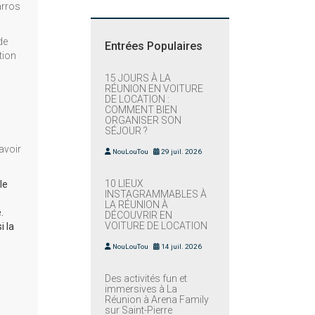
arros
de
Entrées Populaires
tion
15 JOURS À LA
RÉUNION EN VOITURE
DE LOCATION :
COMMENT BIEN
ORGANISER SON
SÉJOUR ?
avoir
NouLouTou
29 juil. 2026
10 LIEUX
le
INSTAGRAMMABLES À
LA RÉUNION À
.
DÉCOUVRIR EN
VOITURE DE LOCATION
i la
NouLouTou
14 juil. 2026
Des activités fun et
immersives à La
Réunion à Arena Family
sur Saint-Pierre