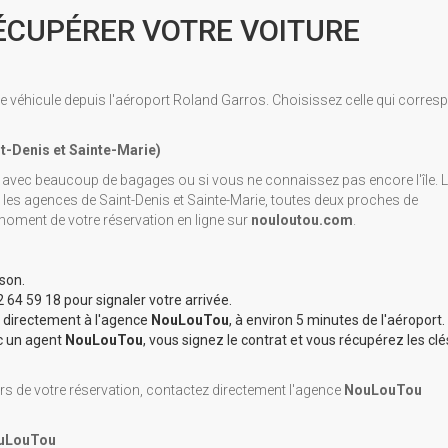
ÉCUPÉRER VOTRE VOITURE
 véhicule depuis l'aéroport Roland Garros. Choisissez celle qui corres
t-Denis et Sainte-Marie)
ivez avec beaucoup de bagages ou si vous ne connaissez pas encore l'île. 
les agences de Saint-Denis et Sainte-Marie, toutes deux proches de
 moment de votre réservation en ligne sur
nouloutou.com
.
son.
 64 59 18 pour signaler votre arrivée.
t directement à l'agence
NouLouTou
, à environ 5 minutes de l'aéroport.
ec un agent
NouLouTou
, vous signez le contrat et vous récupérez les clé
ors de votre réservation, contactez directement l'agence
NouLouTou
ouLouTou