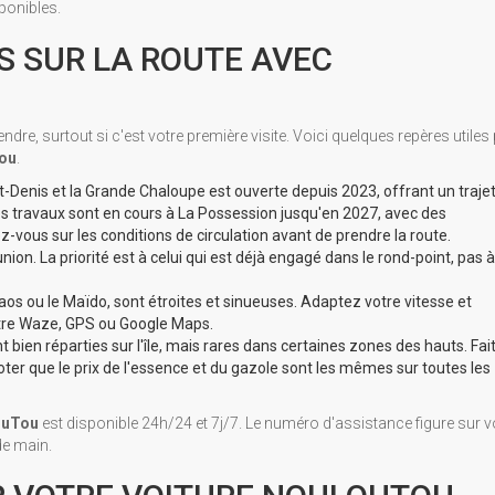
ponibles.
S SUR LA ROUTE AVEC
re, surtout si c'est votre première visite. Voici quelques repères utiles
ou
.
nt-Denis et la Grande Chaloupe est ouverte depuis 2023, offrant un traje
es travaux sont en cours à La Possession jusqu'en 2027, avec des
-vous sur les conditions de circulation avant de prendre la route.
on. La priorité est à celui qui est déjà engagé dans le rond-point, pas à
s ou le Maïdo, sont étroites et sinueuses. Adaptez votre vitesse et
otre Waze, GPS ou Google Maps.
nt bien réparties sur l'île, mais rares dans certaines zones des hauts. Fai
oter que le prix de l'essence et du gazole sont les mêmes sur toutes les
ouTou
est disponible 24h/24 et 7j/7. Le numéro d'assistance figure sur v
de main.