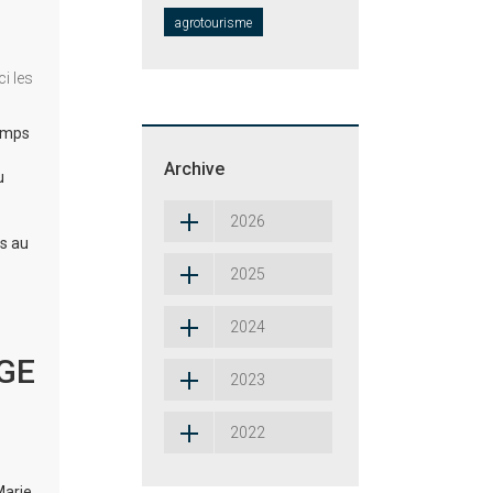
agrotourisme
i les
temps
Archive
u
2026
os au
2025
2024
RGE
2023
2022
Marie