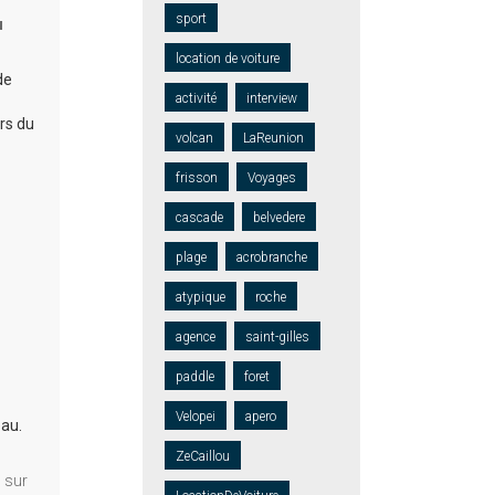
sport
u
location de voiture
de
activité
interview
rs du
volcan
LaReunion
frisson
Voyages
cascade
belvedere
plage
acrobranche
atypique
roche
agence
saint-gilles
paddle
foret
Velopei
apero
eau.
ZeCaillou
 sur