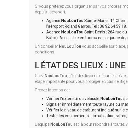
Si vous préférez vous organiser par vos propres m
depuis l'aéroport.
Agence
NouLouTou
Sainte-Marie : 14 Chemin
l'aéroport Roland Garros. Tel : 06 92 64 59 18.
Agence
NouLouTou
Saint-Denis : 264 rue du
Butor). Accessible en taxi ou en car jaune depu
Un conseiller
NouLouTou
vous accueille sur place, p
conditions.
L'ÉTAT DES LIEUX : UN
Chez
NouLouTou
, l'état des lieux de départ est réa
étape importante pour vous protéger en cas de litige 
Prenez le temps de :
Vérifier l'extérieur du véhicule
NouLouTou
sou
Signaler immédiatement toute rayure ou marq
Vérifier le niveau de carburant indiqué sur le 
Tester les équipements : climatisation, vitres,
L'équipe
NouLouTou
est là pour répondre à toutes 